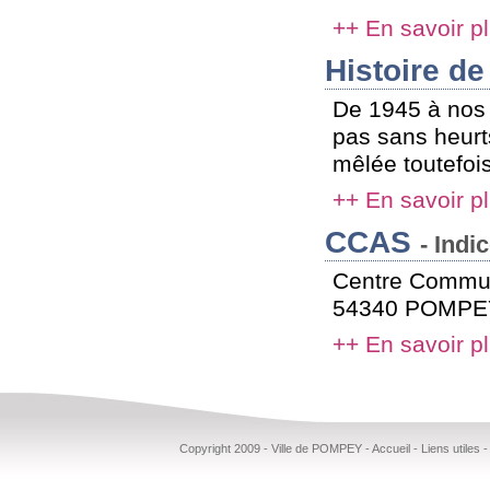
++ En savoir p
Histoire 
De 1945 à nos 
pas sans heurts,
mêlée toutefois
++ En savoir p
CCAS
- Indi
Centre Communa
54340 POMPEY T
++ En savoir p
Copyright 2009 - Ville de POMPEY -
Accueil
-
Liens utiles