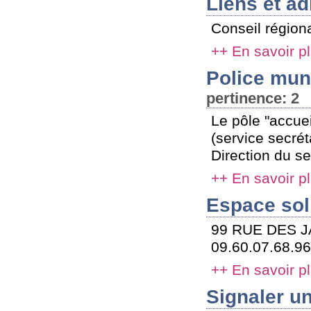
Liens et ad
Conseil régiona
++ En savoir p
Police mun
pertinence: 2
Le pôle "accuei
(service secré
Direction du se
++ En savoir p
Espace sol
99 RUE DES J
09.60.07.68.96 
++ En savoir p
Signaler u