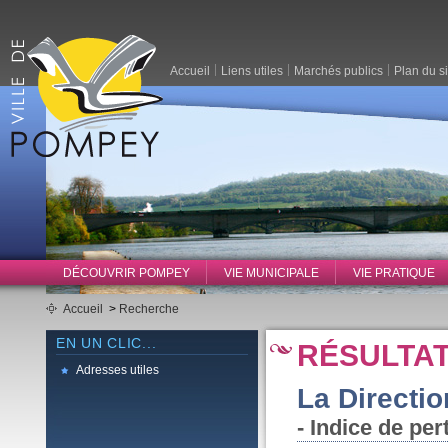
Accueil
Liens utiles
Marchés publics
Plan du si
DÉCOUVRIR POMPEY
VIE MUNICIPALE
VIE PRATIQUE
Accueil
>
Recherche
EN UN CLIC...
RÉSULTA
Adresses utiles
La Directi
- Indice de per