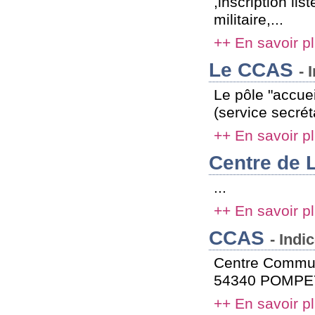
,inscription lis
militaire,...
++ En savoir p
Le CCAS
- 
Le pôle "accuei
(service secréta
++ En savoir p
Centre de 
...
++ En savoir p
CCAS
- Indi
Centre Communa
54340 POMPEY T
++ En savoir p