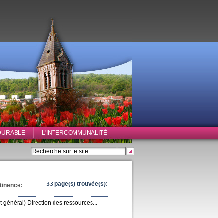
DURABLE
L'INTERCOMMUNALITÉ
33 page(s) trouvée(s):
rtinence:
at général) Direction des ressources...