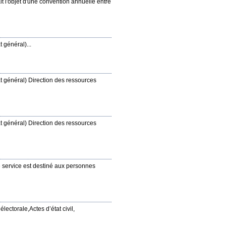
it l'objet d'une convention annuelle entre
t général)...
iat général) Direction des ressources
iat général) Direction des ressources
 service est destiné aux personnes
électorale,Actes d’état civil,