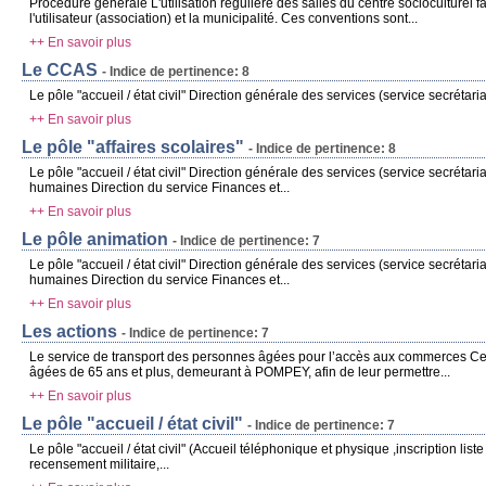
Procédure générale L'utilisation régulière des salles du centre socioculturel fa
l'utilisateur (association) et la municipalité. Ces conventions sont...
++ En savoir plus
Le CCAS
- Indice de pertinence: 8
Le pôle "accueil / état civil" Direction générale des services (service secrétaria
++ En savoir plus
Le pôle "affaires scolaires"
- Indice de pertinence: 8
Le pôle "accueil / état civil" Direction générale des services (service secrétar
humaines Direction du service Finances et...
++ En savoir plus
Le pôle animation
- Indice de pertinence: 7
Le pôle "accueil / état civil" Direction générale des services (service secrétar
humaines Direction du service Finances et...
++ En savoir plus
Les actions
- Indice de pertinence: 7
Le service de transport des personnes âgées pour l’accès aux commerces Ce
âgées de 65 ans et plus, demeurant à POMPEY, afin de leur permettre...
++ En savoir plus
Le pôle "accueil / état civil"
- Indice de pertinence: 7
Le pôle "accueil / état civil" (Accueil téléphonique et physique ,inscription liste 
recensement militaire,...