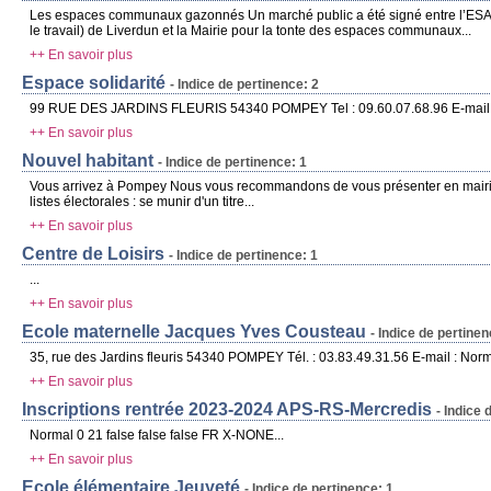
Les espaces communaux gazonnés Un marché public a été signé entre l’ESAT 
le travail) de Liverdun et la Mairie pour la tonte des espaces communaux...
++ En savoir plus
Espace solidarité
- Indice de pertinence: 2
99 RUE DES JARDINS FLEURIS 54340 POMPEY Tel : 09.60.07.68.96 E-mail : c
++ En savoir plus
Nouvel habitant
- Indice de pertinence: 1
Vous arrivez à Pompey Nous vous recommandons de vous présenter en mairie, à l
listes électorales : se munir d'un titre...
++ En savoir plus
Centre de Loisirs
- Indice de pertinence: 1
...
++ En savoir plus
Ecole maternelle Jacques Yves Cousteau
- Indice de pertinen
35, rue des Jardins fleuris 54340 POMPEY Tél. : 03.83.49.31.56 E-mail : Norma
++ En savoir plus
Inscriptions rentrée 2023-2024 APS-RS-Mercredis
- Indice 
Normal 0 21 false false false FR X-NONE...
++ En savoir plus
Ecole élémentaire Jeuyeté
- Indice de pertinence: 1